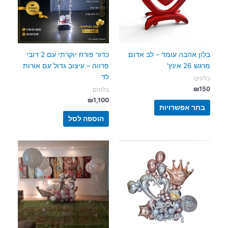
בלון אהבה עומד – לב אדום
כדור פורח יוקרתי עם 2 דובי
מרגש 26 אינץ'
פרווה – עיצוב גדול עם אורות
לד
בלונים
₪
150
בלונים
₪
1,100
למוצר
בחר אפשרויות
זה
הוספה לסל
יש
מספר
סוגים.
ניתן
לבחור
את
האפשרויות
בעמוד
המוצר