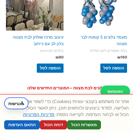
מעמד בלונים 5 קומות לבר
עיצוב מרכז שולחן לבת מצווה
מצווה
בלון לב עם כיתוב
בלוני מספרים ליום הולדת
בלונים לאירועים
₪
90
₪
160
הוספה לסל
הוספה לסל
בלונים לבת מצווה – המוצרים החדשים שלנו
וואטסאפ
אתר זה משתמש בקובצי עוגיות (Cookies) כדי לשפר את חוויית
♿
נגישות
טלפון
הגלישה, למדוד ביצועים ולהתאים תוכן. ניתן לאשר הכול, לדחות
הכול או לבחור העדפות. לקריאה נוספת:
מדיניות הפרטיות
.
מאשר/ת הכול
דוחה הכול
התאם העדפות