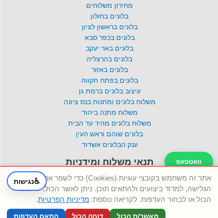
מחירון משלוחים
בלונים בחולון
בלונים בראשון לציון
בלונים בכפר סבא
בלונים באר יעקב
בלונים בהרצליה
בלונים באזור
בלונים בפתח תקווה
עיצוב בלונים ברמת גן
משלוח בלונים ומתנות בנס ציונה
משלוח מתנה ביהוד
משלוח בלונים מהיר עד הבית
בלונים שוהם וראש העין
ענק הבלונים אשדוד
תנאי משלוח ומידניות
וואטסאפ
אתר זה משתמש בקובצי עוגיות (Cookies) כדי לשפר את חוויית
מדיניות פרטיות
♿
נגישות
טלפון
הגלישה, למדוד ביצועים ולהתאים תוכן. ניתן לאשר הכול, לדחות
הסדרי נגישות
הכול או לבחור העדפות. לקריאה נוספת:
מדיניות הפרטיות
.
תקנון חברה וביטול הזמנה
שאלות ותשובות
מאשר/ת הכול
דוחה הכול
התאם העדפות