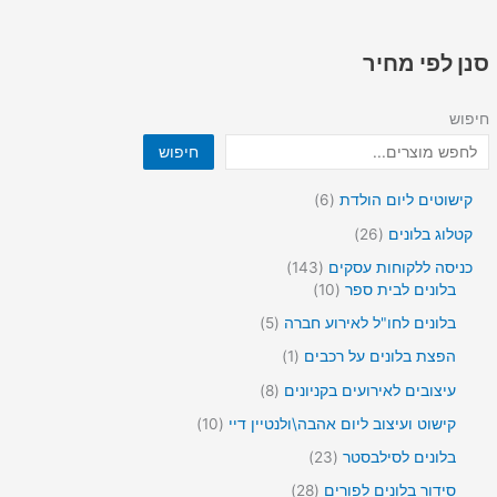
סנן לפי מחיר
חיפוש
חיפוש
6
קישוטים ליום הולדת
6
מ
2
קטלוג בלונים
26
ו
6
צ
1
כניסה ללקוחות עסקים
143
מ
ר
4
1
בלונים לבית ספר
10
ו
י
3
0
צ
5
בלונים לחו"ל לאירוע חברה
5
ם
מ
מ
ר
מ
ו
ו
מ
הפצת בלונים על רכבים
1
י
ו
צ
צ
ו
ם
צ
8
עיצובים לאירועים בקניונים
8
ר
ר
צ
ר
מ
י
י
ר
1
קישוט ועיצוב ליום אהבה\ולנטיין דיי
10
י
ו
ם
ם
1
0
ם
צ
2
בלונים לסילבסטר
23
מ
ר
3
ו
2
סידור בלונים לפורים
28