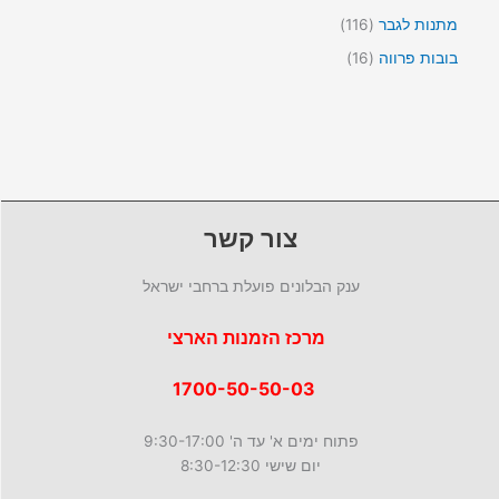
י
ר
מ
צ
8
ם
י
ו
1
מתנות לגבר
116
ר
0
ם
צ
1
י
מ
1
בובות פרווה
16
ר
6
ם
ו
6
י
מ
צ
מ
ם
ו
ר
ו
צ
י
צ
ר
ם
ר
י
י
ם
ם
צור קשר
ענק הבלונים פועלת ברחבי ישראל
מרכז הזמנות הארצי
1700-50-50-03
פתוח ימים א' עד ה' 9:30-17:00
יום שישי 8:30-12:30