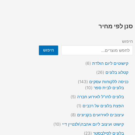
סנן לפי מחיר
חיפוש
חיפוש
6
קישוטים ליום הולדת
6
מ
2
קטלוג בלונים
26
ו
6
צ
1
כניסה ללקוחות עסקים
143
מ
ר
4
1
בלונים לבית ספר
10
ו
י
3
0
צ
5
בלונים לחו"ל לאירוע חברה
5
ם
מ
מ
ר
מ
ו
ו
מ
הפצת בלונים על רכבים
1
י
ו
צ
צ
ו
ם
צ
8
עיצובים לאירועים בקניונים
8
ר
ר
צ
ר
מ
י
י
ר
1
קישוט ועיצוב ליום אהבה\ולנטיין דיי
10
י
ו
ם
ם
1
0
ם
צ
2
בלונים לסילבסטר
23