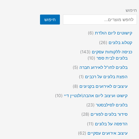
חיפוש
חיפוש
6
קישוטים ליום הולדת
6
מ
2
קטלוג בלונים
26
ו
6
צ
1
כניסה ללקוחות עסקים
143
מ
ר
4
1
בלונים לבית ספר
10
ו
י
3
0
צ
5
בלונים לחו"ל לאירוע חברה
5
ם
מ
מ
ר
מ
ו
ו
מ
הפצת בלונים על רכבים
1
י
ו
צ
צ
ו
ם
צ
8
עיצובים לאירועים בקניונים
8
ר
ר
צ
ר
מ
י
י
ר
1
קישוט ועיצוב ליום אהבה\ולנטיין דיי
10
י
ו
ם
ם
1
0
ם
צ
2
בלונים לסילבסטר
23
מ
ר
3
ו
2
סידור בלונים לפורים
28
י
מ
צ
8
ם
ו
1
הדפסה על בלונים
11
ר
מ
צ
1
י
ו
6
עיצוב אירועים עסקיים
62
ר
מ
ם
צ
2