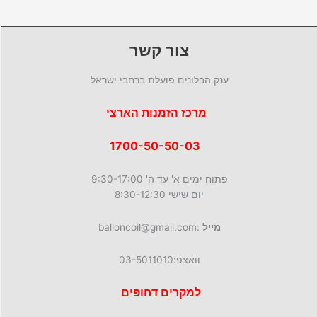
י
מ
צ
מ
ם
ו
ר
ו
צ
י
צ
צור קשר
ר
ם
ר
י
י
ם
ענק הבלונים פועלת ברחבי ישראל
ם
מרכז הזמנות הארצי
1700-50-50-03
פתוח ימים א' עד ה' 9:30-17:00
יום שישי 8:30-12:30
מייל
:balloncoil@gmail.com
וואצפ:03-5011010
למקרים דחופים