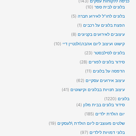
צ
1
כניסה ללקוחות עסקים
143
מ
ר
4
1
בלונים לבית ספר
10
ו
י
3
0
צ
5
בלונים לחו"ל לאירוע חברה
5
ם
מ
מ
ר
מ
ו
ו
מ
הפצת בלונים על רכבים
1
י
ו
צ
צ
ו
ם
צ
8
עיצובים לאירועים בקניונים
8
ר
ר
צ
ר
מ
י
י
ר
1
קישוט ועיצוב ליום אהבה\ולנטיין דיי
10
י
ו
ם
ם
1
0
ם
צ
2
בלונים לסילבסטר
23
מ
ר
3
ו
2
סידור בלונים לפורים
28
י
מ
צ
8
ם
ו
1
הדפסה על בלונים
11
ר
מ
צ
1
י
ו
6
עיצוב אירועים עסקיים
62
ר
מ
ם
צ
2
י
ו
4
עיצוב חנויות בבלונים וקישוטים
41
ר
מ
ם
צ
1
י
ו
1
בלונים
1220
ר
מ
ם
צ
4
2
סידור בלונים בבית מלון
4
י
ו
ר
2
מ
ם
צ
1
יום הולדת ילדים
185
י
0
ו
ר
8
ם
מ
צ
1
שלטים מעוצבים ליום הולדת \לעסקים
19
י
5
ו
ר
9
ם
מ
9
בלוני דמויות לילדים
97
צ
י
מ