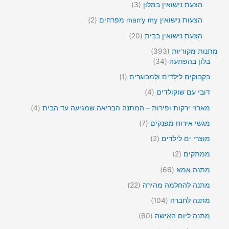
ם
צ
3
5
הצעת נישואין במלון
3
י
ו
ר
מ
מ
ם
צ
2
הצעות נישואין marry my מפרחים
2
י
ו
ו
ר
מ
ם
צ
צ
2
הצעת נישואין בבית
20
י
ו
ר
ר
0
ם
צ
3
מתנות מקוריות
393
י
י
מ
ר
9
3
בלון בהפתעה
34
ם
ם
ו
י
3
4
צ
מ
בקבוקים לילדים ולמבוגרים
1
ם
מ
מ
ר
ו
ו
ו
4
דובי עם שוקולדים
4
י
צ
צ
צ
מ
ם
ר
4
מארזי ירקות ופירות – המתנה הבריאה שמגיעה עד הבית
4
ר
ר
ו
1
מ
י
י
צ
7
מגשי אירוח מפנקים
7
ו
ם
ם
ר
מ
צ
2
מוצרי ים לילדים
2
י
ו
ר
מ
ם
צ
2
ממתקים
2
י
ו
ר
מ
ם
צ
6
מתנה אמא
66
י
ו
ר
6
ם
צ
2
מתנה להחלמה מהירה
22
י
מ
ר
2
ם
ו
1
מתנה לחברה
104
י
מ
צ
0
ם
ו
6
מתנה ליום האישה
60
ר
4
צ
0