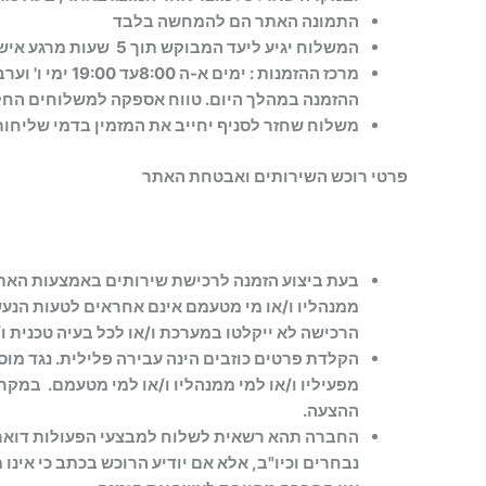
התמונה האתר הם להמחשה בלבד
המשלוח יגיע ליעד המבוקש תוך 5 שעות מרגע אישור ההזמנה. בתנאי שבוצעה בשעות פעילות,
ההזמנה במהלך היום. טווח אספקה למשלוחים החל משעה 9:00 עד הש
משלוח שחזר לסניף יחייב את המזמין בדמי שליחות 
פרטי רוכש השירותים ואבטחת האתר
בעת ביצוע הזמנה לרכישת שירותים באמצעות האתר י
ממנהליו ו/או מי מטעמם אינם אחראים לטעות הנעשי
הרכישה לא ייקלטו במערכת ו/או לכל בעיה טכנית ו
הקלדת פרטים כוזבים הינה עבירה פלילית. נגד מוסר
מפעיליו ו/או למי ממנהליו ו/או למי מטעמם. במק
ההצעה.
החברה תהא רשאית לשלוח למבצעי הפעולות דואר 
נבחרים וכיו"ב, אלא אם יודיע הרוכש בכתב כי אינו מ