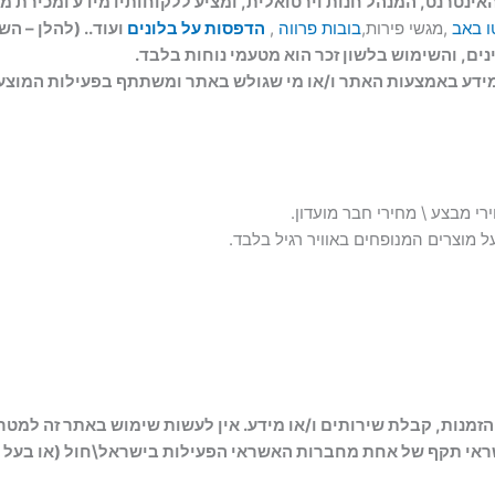
ינטרנט, המנהל חנות וירטואלית, ומציע ללקוחותיו מידע ומכירת מו
ו באב
,מגשי פירות,
בובות פרווה
,
הדפסות על בלונים
ועוד.. (להלן – הש
נים, והשימוש בלשון זכר הוא מטעמי נוחות בלבד.
 מידע באמצעות האתר ו/או מי שגולש באתר ומשתתף בפעילות המוצע
רי מבצע \ מחירי חבר מועדון.
על מוצרים המנופחים באוויר רגיל בלבד.
הזמנות, קבלת שירותים ו/או מידע. אין לעשות שימוש באתר זה למט
נים וברשותו כרטיס אשראי תקף של אחת מחברות האשראי הפעילות בישראל\חול