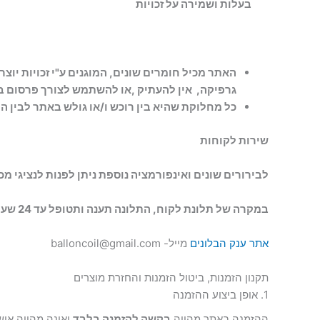
בעלות ושמירה על זכויות
האתר מכיל חומרים שונים, המוגנים ע"י זכויות יוצר
גרפיקה, אין להעתיק ,או להשתמש לצורך פרסום ב
כל מחלוקת שהיא בין רוכש ו/או גולש באתר לבי
שירות לקוחות
לבירורים שונים ואינפורמציה נוספת ניתן לפנות לנציגי מ
במקרה של תלונת לקוח, התלונה תענה ותטופל עד 24 שעות .
אתר ענק הבלונים
מייל-
balloncoil@gmail.com
תקנון הזמנות, ביטול הזמנות והחזרת מוצרים
1. אופן ביצוע ההזמנה
ההזמנה באתר מהווה
בקשה להזמנה בלבד
ואינה מהווה איש