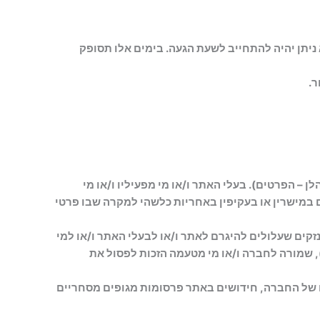
ג 8:00 עד 12:00 (בשעון חורף עד 12:00) למעט ערבי חג, בהם לא ניתן יהיה להתחייב לשעת הגעה. בימים אלו תסופק
ר.
 – הפרטים). בעלי האתר ו/או מי מפעיליו ו/או מי
ם במישרין או בעקיפין באחריות כלשהי למקרה שבו פרטי
נזקים שעלולים להיגרם לאתר ו/או לבעלי האתר ו/או למי
, שמורה לחברה ו/או מי מטעמה הזכות לפסול את
 של החברה, חידושים באתר פרסומות מגופים מסחריים