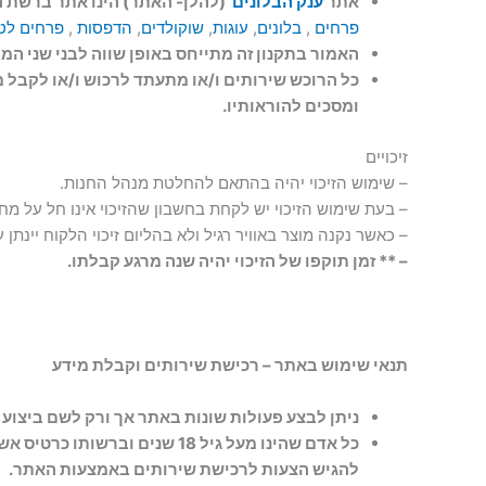
אתר
ענק הבלונים
(להלן- האתר) הינו אתר ברשת הא
פרחים
,
בלונים
,
עוגות
,
שוקולדים
,
הדפסות
,
פרחים לט
האמור בתקנון זה מתייחס באופן שווה לבני שני המי
כל הרוכש שירותים ו/או מתעתד לרכוש ו/או לקבל
ומסכים להוראותיו.
זיכויים
– שימוש הזיכוי יהיה בהתאם להחלטת מנהל החנות.
– בעת שימוש הזיכוי יש לקחת בחשבון שהזיכוי אינו חל על מחי
– כאשר נקנה מוצר באוויר רגיל ולא בהליום זיכוי הלקוח יינתן 
– ** זמן תוקפו של הזיכוי יהיה שנה מרגע קבלתו.
תנאי שימוש באתר – רכישת שירותים וקבלת מידע
ניתן לבצע פעולות שונות באתר אך ורק לשם ביצוע 
כל אדם שהינו מעל גיל 18 ש
להגיש הצעות לרכישת שירותים באמצעות האתר.