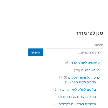
סנן לפי מחיר
חיפוש
חיפוש
6
קישוטים ליום הולדת
6
מ
2
קטלוג בלונים
26
ו
6
צ
1
כניסה ללקוחות עסקים
143
מ
ר
4
1
בלונים לבית ספר
10
ו
י
3
0
צ
5
בלונים לחו"ל לאירוע חברה
5
ם
מ
מ
ר
מ
ו
ו
מ
הפצת בלונים על רכבים
1
י
ו
צ
צ
ו
ם
צ
8
עיצובים לאירועים בקניונים
8
ר
ר
צ