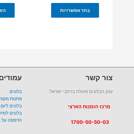
מחירים:
למוצר
בחר אפשרויות
הוס
זה
עד
יש
מספר
סוגים.
ניתן
לבחור
את
האפשרויות
בעמוד
המוצר
צור קשר
עמודים
ענק הבלונים פועלת ברחבי ישראל
בלונים
מתנות מקורי
בלונים ליום
מרכז הזמנות הארצי
בלונים לסי
הדפסה על ב
1700-50-50-03