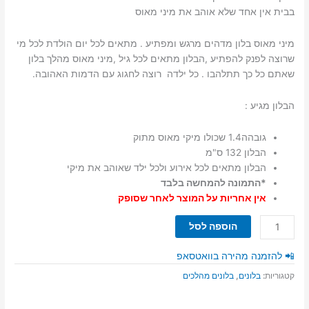
בבית אין אחד שלא אוהב את מיני מאוס
מיני מאוס בלון מדהים מרגש ומפתיע . מתאים לכל יום הולדת לכל מי
שרוצה לפנק להפתיע ,הבלון מתאים לכל גיל ,מיני מאוס מהלך בלון
שאתם כל כך תתלהבו . כל ילדה רוצה לחגוג עם הדמות האהובה.
הבלון מגיע :
גובהה1.4 שכולו מיקי מאוס מתוק
הבלון 132 ס"מ
הבלון מתאים לכל אירוע ולכל ילד שאוהב את מיקי
*התמונה להמחשה בלבד
אין אחריות על המוצר לאחר שסופק
כמות
הוספה לסל
של
בלון
📲 להזמנה מהירה בוואטסאפ
מהלך
קטגוריות:
בלונים
,
בלונים מהלכים
מיני
מאוס