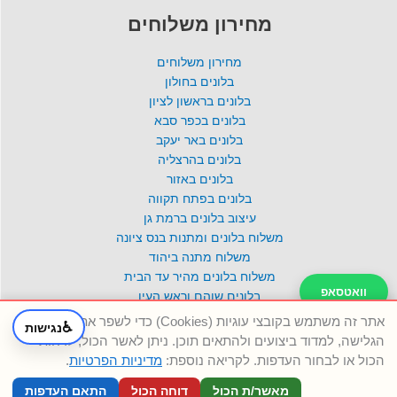
מחירון משלוחים
מחירון משלוחים
בלונים בחולון
בלונים בראשון לציון
בלונים בכפר סבא
בלונים באר יעקב
בלונים בהרצליה
בלונים באזור
בלונים בפתח תקווה
עיצוב בלונים ברמת גן
משלוח בלונים ומתנות בנס ציונה
משלוח מתנה ביהוד
משלוח בלונים מהיר עד הבית
וואטסאפ
בלונים שוהם וראש העין
ענק הבלונים אשדוד
אתר זה משתמש בקובצי עוגיות (Cookies) כדי לשפר את חוויית
♿
נגישות
טלפון
הגלישה, למדוד ביצועים ולהתאים תוכן. ניתן לאשר הכול, לדחות
תנאי משלוח ומידניות
הכול או לבחור העדפות. לקריאה נוספת:
מדיניות הפרטיות
.
מדיניות פרטיות
מאשר/ת הכול
דוחה הכול
התאם העדפות