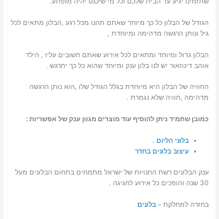
שתזמינו יגיע עד הבית שלכם וכל מי שיכנס יהיה מופתע.
הגודל של הבלון כל כך מיוחד שאתם תהנו מכל רגע ,הבלון מתאים לכל
גיל ונותן הרגשה מדהימה ומיוחדת ,
הבלון גדול ומיוחד ומתאים לכל אירוע שאתם חשובים עליו , הילד
אוהב דינוזאור יש לנו בלון ענק ומיוחד שהוא כל כך יתרגש .
החוויה של הבלון היא מיוחדת בגלל הגודל שלו ,הוא נותן הרגשה
מדהימה ,חוויה שלא נגמרת .
כמובן שתמיד ניתן להוסיף עוד מוצרים מגוון ענק של אפשריות :
בלוני הליום .
עיצוב בלונים בחדר
ענק הבלונים רשת החנויות של ישראל מתמחים בתחום הבלונים מעל
30 שנה והופכים כל אירוע לחגיגה .
בחזרה למחלקת –
בלונים