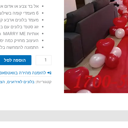
אל בד צבע או אדום או
6 מעמדי קומה בשילוב בלון לב גומי
מעמד בלונים ארבע קומות 
זוג סטנד בלונים עם בלון ל
אותיות MARRY ME גודל 14 אינץ
העיצוב מחזיק כמה ימ
התמונה להמחשה בלב
כמות
הוספה לסל
של
הצעת
📲 להזמנה מהירה בוואטסאפ
נישואין
קטגוריות:
בלונים לאירועים
,
הצע
בבית
במחיר
מטורף