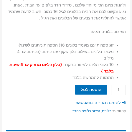
ולהנות מיום הכי מיוחד שלכם , סידור חדר בלונים עד הבית . אנחנו
נגיע ונקשט לכם את הבית בבלונים לגיל 16 כמובן חשוב לדעת שתמיד
אפשר להחליף את הצבעים של הבלונים ואת הגיל .
העיצוב בלונים מגיע:
זוג ספרות עם מעמד בלונים 16{ הספרות ניתנים לשינוי}
מעמד בלונים בשילוב בלון שקוף עם כיתוב {הכיתוב עד 4
מילים
10 בלוני הליום לפיזור בתקרה
{בלון הליום מחזיק עד 5 שעות
בלבד }
התמונה להמחשה בלבד
כמות
הוספה לסל
של
חדר
📲 להזמנה מהירה בוואטסאפ
בלונים
קטגוריות:
בלונים
,
עיצוב בלונים בחדר
יום
הולדת
16