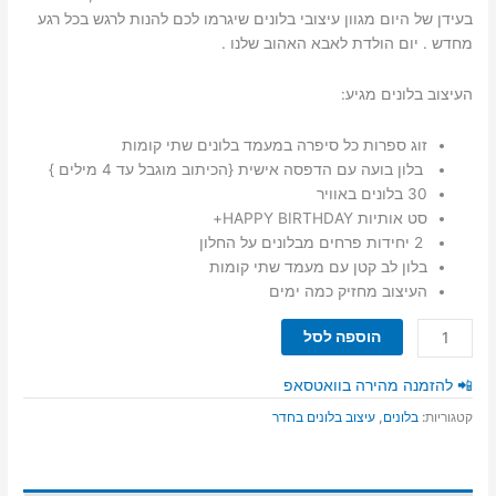
בעידן של היום מגוון עיצובי בלונים שיגרמו לכם להנות לרגש בכל רגע
מחדש . יום הולדת לאבא האהוב שלנו .
העיצוב בלונים מגיע:
זוג ספרות כל סיפרה במעמד בלונים שתי קומות
בלון בועה עם הדפסה אישית {הכיתוב מוגבל עד 4 מילים }
30 בלונים באוויר
סט אותיות HAPPY BIRTHDAY+
2 יחידות פרחים מבלונים על החלון
בלון לב קטן עם מעמד שתי קומות
העיצוב מחזיק כמה ימים
כמות
הוספה לסל
של
יום
📲 להזמנה מהירה בוואטסאפ
הולדת
קטגוריות:
בלונים
,
עיצוב בלונים בחדר
41
לאבא