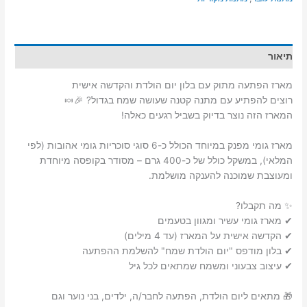
עם
בלון
יום
הולדת
תיאור
והקדשה
אישית
מארז הפתעה מתוק עם בלון יום הולדת והקדשה אישית
רוצים להפתיע עם מתנה קטנה שעושה שמח בגדול? 🎉🍬
המארז הזה נוצר בדיוק בשביל רגעים כאלה!
מארז גומי מפנק במיוחד הכולל כ-6 סוגי סוכריות גומי אהובות (לפי
המלאי), במשקל כולל של כ-400 גרם – מסודר בקופסה מיוחדת
ומעוצבת שמוכנה להענקה מושלמת.
✨ מה תקבלו?
✔ מארז גומי עשיר ומגוון בטעמים
✔ הקדשה אישית על המארז (עד 4 מילים)
✔ בלון מודפס "יום הולדת שמח" להשלמת ההפתעה
✔ עיצוב צבעוני ומשמח שמתאים לכל גיל
🎁 מתאים ליום הולדת, הפתעה לחבר/ה, ילדים, בני נוער וגם