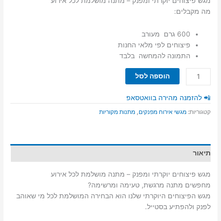
מגש פיצוחים יוקרתי ומפנק – מתנה מושלמת לכל אירוע
מה מקבלים:
600 גרם מעורב
פיצוחים לפי מלאי החנות
התמונה להמחשה בלבד
כמות
הוספה לסל
של
מגש
📲 להזמנה מהירה בוואטסאפ
פיצוחים
קטגוריות:
מגשי אירוח מפנקים
,
מתנות מקוריות
יוקרתי
ומפנק
–
מתנה
תיאור
מושלמת
לכל
מגש פיצוחים יוקרתי ומפנק – מתנה מושלמת לכל אירוע
אירוע
מחפשים מתנה מרגשת, טעימה ומרשימה?
מגש הפיצוחים היוקרתי שלנו הוא הבחירה המושלמת לכל מי שאוהב
לפנק ולהפתיע בסטייל.