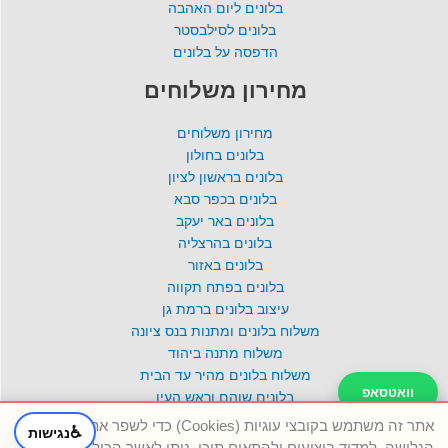
בלונים ליום האהבה
בלונים לסילבסטר
הדפסה על בלונים
מחירון משלוחים
מחירון משלוחים
בלונים בחולון
בלונים בראשון לציון
בלונים בכפר סבא
בלונים באר יעקב
בלונים בהרצליה
בלונים באזור
בלונים בפתח תקווה
עיצוב בלונים ברמת גן
משלוח בלונים ומתנות בנס ציונה
משלוח מתנה ביהוד
משלוח בלונים מהיר עד הבית
וואטסאפ
בלונים שוהם וראש העין
ענק הבלונים אשדוד
אתר זה משתמש בקובצי עוגיות (Cookies) כדי לשפר את חוויית
♿
נגישות
טלפון
הגלישה, למדוד ביצועים ולהתאים תוכן. ניתן לאשר הכול, לדחות