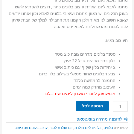
מתנה לאבא ליום הולדת עיצוב בלונים כתר
מתנה לאבא ליום הולדת עיצוב בלונים כתר , רוצים להפתיע לרגש
בענק הבלונים יש מגוון מתנות ועיצובי בלונים לאבא נכון אנחנו יודעים
שאבא חשוב לנו מאוד ולכן הקמנו את החבילה למלך של הבית שיתן
לכם להנות מהרגע ולתת לאבא יחס ואהבה .
העיצוב מגיע:
סטנד בלונים מדהים גובה כ 2 מטר
בלון כתר מדהים גודל 22 אינץ
2 יחידות בלון שקוף עם כיתוב אישי
צבע הבלונים שחור מטאלי בשילוב בלון כרום
התמונה להמחשה בלבד
העיצוב מחזיק כמה ימים
מבצע ענק לחברי מועדון לימים א-ד בלבד
כמות
הוספה לסל
של
מתנה
📲 להזמנה מהירה בוואטסאפ
לאבא
קטגוריות:
בלונים
,
בלונים ליום הולדת
,
יום הולדת לגבר
,
עיצוב בלונים עם כיתוב
ליום