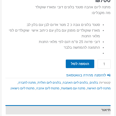
₪
700
מתנה ליום אהבה סטנד בלונים דובי ומארז שוקולד
מה מקבלים:
סטנד בלונים גובה כ 2 מטר אדום לבן עם בלון לב
מארז שוקולדים מפנק עם בלון עם כיתוב אישי שוקולדים לפי
מלאי החנות
דובי פרווה 25 ס"מ דגם לפי מלאי החנות
התמונה להמחשה בלבד
כמות
הוספה לסל
של
מתנה
📲 להזמנה מהירה בוואטסאפ
ליום
קטגוריות:
בלונים
,
בלונים ליום האהבה
,
בלונים ליום הולדת
,
מתנה לחברה
,
אהבה
מתנה ליום האישה
,
מתנה עם משמעות
,
מתנות ליום אהבה
,
מתנות ליום נישואין
סטנד
בלונים
דובי
ומארז
תיאור
שוקולד