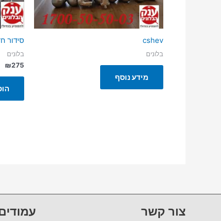
cshev
סידור חדר 
בלונים
בלונים
₪
275
מידע נוסף
הוס
צור קשר
עמודים