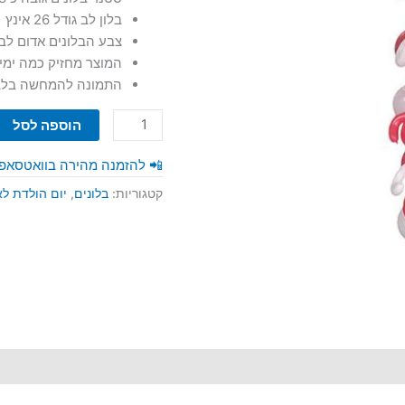
בלון לב גודל 26 אינץ
צבע הבלונים אדום לבן
המוצר מחזיק כמה ימי
התמונה להמחשה בלב
כמות
הוספה לסל
של
סטנד
📲 להזמנה מהירה בוואטסאפ
לב
קטגוריות:
בלונים
,
יום הולדת ל
עם
כיתוב
אישי