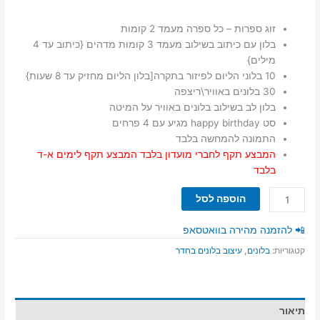
זוג ספרות – כל ספרה מעמד 2 קומות
בלון עם כיתוב בשילוב מעמד 3 קומות מדהים {כיתוב עד 4
מילים}
10 בלוני הליום לפיזור בתקרה[בלון הליום מחזיק עד 8 שעות}
30 בלונים באוויר\ריצפה
בלון לב בשילוב בלונים באוויר על המיטה
סט happy birthday מגיע עם 4 פרחים
התמונה להמחשה בלבד
המבצע תקף לחברי מועדון בלבד המבצע תקף לימים א-ד
בלבד
כמות
הוספה לסל
של
סידור
📲 להזמנה מהירה בוואטסאפ
חדר
קטגוריות:
בלונים
,
עיצוב בלונים בחדר
בלונים
16
קטן
תיאור