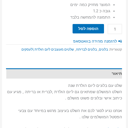
המוצר מחזיק כמה ימים
גובה כ 1.2
התמונה להמחשה בלבד
כמות
הוספה לסל
של
שלט
📲 להזמנה מהירה בוואטסאפ
עם
קטגוריות:
בלונים
,
בלונים לבריתה
,
שלטים מעוצבים ליום הולדת \לעסקים
בלונים
ליום
הולדת
שנה
תיאור
שלט עם בלונים ליום הולדת שנה
השלט המושלם שמתאים גם ליום הולדת ,לברית או בריתה , מגיע עם
כיתוב אישי ובלונים פשוט מושלם .
אנחנו נגיע לסגר לכם את השלט בעיצוב מרגש במיוחד עם צבעי
הפסטל המושלמים שלנו .