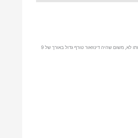
לוזאורוס הוא סוג של דינוזאור תרופוד במשפחת האלוזאוריים ובו מין יחיד Allosaurus fragilis. קרוי כך משום עצמותיו החלולות ותו לא, משום שהיה דינוזאור טורף גדול באורך של 9