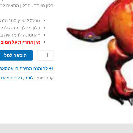
בלון מיוחד . הבלון מתאים לכ
גודל30 אינץ 100 ס"מ
בלון מהלך מתנה לכל ג
*התמונה להמחשה בל
אין אחריות על המוצ
כמות
הוספה לסל
של
dinosaurs
📲 להזמנה מהירה בוואטסאפ
בלון
קטגוריות:
בלונים
,
בלונים מהלכ
דינוזאור
ענק